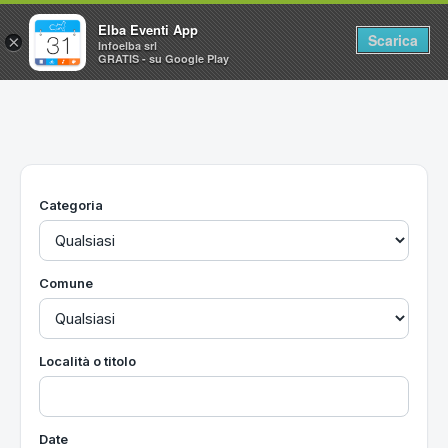
Elba Eventi App
Scarica
×
Infoelba srl
GRATIS - su Google Play
Home
Ricerca avanzata
Segnalaci un evento
Categoria
Utilità
Vacanze all'Isola d'Elba
Comune
Località o titolo
Date