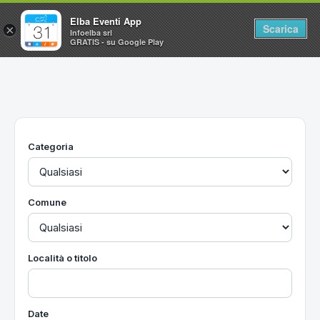
Elba Eventi App
Scarica
×
Infoelba srl
GRATIS - su Google Play
Home
Ricerca avanzata
Segnalaci un evento
Categoria
Utilità
Vacanze all'Isola d'Elba
Comune
Località o titolo
Date