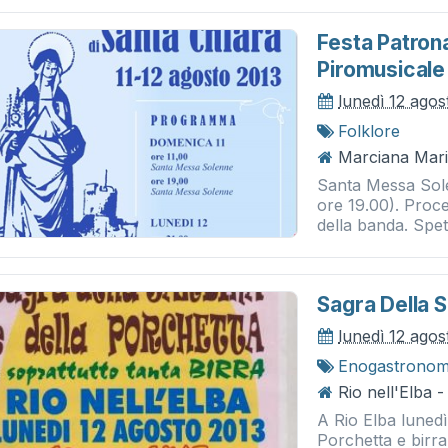
Festa Patrona
Piromusicale
lunedì 12 agos
Folklore
Marciana Mari
Santa Messa Sole
ore 19.00). Proce
della banda. Spet
Sagra Della S
lunedì 12 agos
Enogastronom
Rio nell'Elba -
A Rio Elba lunedì
Porchetta e birra.