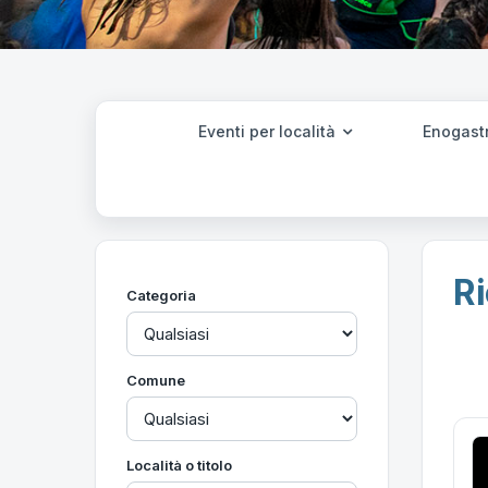
Eventi per località
Enogast
Ri
Categoria
Comune
Località o titolo