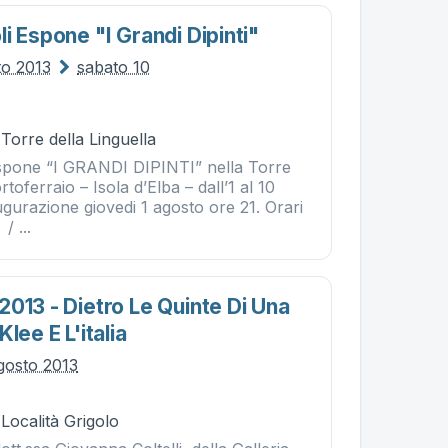
i Espone "i Grandi Dipinti"
to 2013
sabato 10
 Torre della Linguella
spone “I GRANDI DIPINTI” nella Torre
rtoferraio – Isola d’Elba – dall’1 al 10
gurazione giovedi 1 agosto ore 21. Orari
/ ...
013 - Dietro Le Quinte Di Una
lee E L'italia
gosto 2013
 Località Grigolo