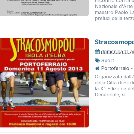
Incontro con la do
Nazionale d'Arte
maestro Paolo La
preludi della terz
Stracosmopoli
domenica 11 a
Sport
Portoferraio -
Organizzata dall’A
della Città di Po
la X^ Edizione de
Decennale, si...