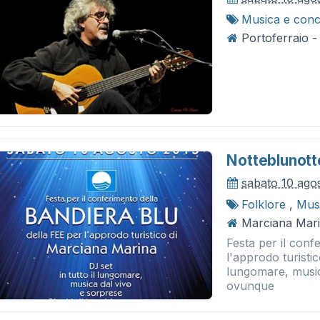
Musica e conc
Portoferraio -
Notteblunott
sabato 10 ago
Folklore
,
Musi
Marciana Mari
Festa per il conf
l'approdo turisti
lungomare, musica
ovunque