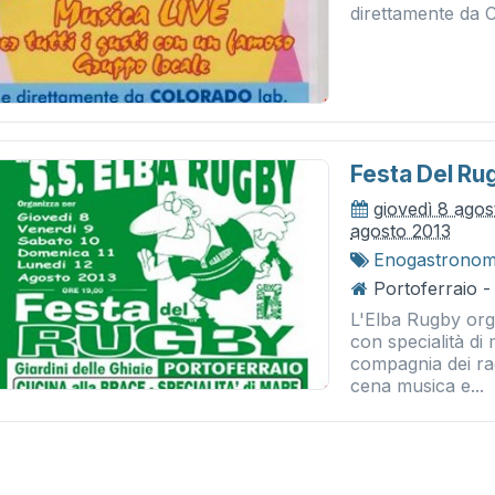
direttamente da C
Festa Del Ru
giovedì 8 agos
agosto 2013
Enogastronom
Portoferraio - 
L'Elba Rugby orga
con specialità di 
compagnia dei rag
cena musica e...