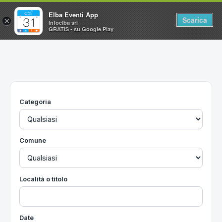
Elba Eventi App
Scarica
×
Infoelba srl
GRATIS - su Google Play
Home
Ricerca avanzata
Segnalaci un evento
Categoria
Utilità
Vacanze all'Isola d'Elba
Comune
Località o titolo
Date