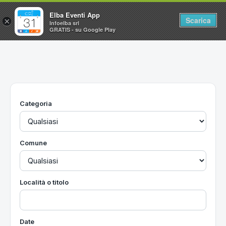
Elba Eventi App
Scarica
×
Infoelba srl
GRATIS - su Google Play
Home
Ricerca avanzata
Segnalaci un evento
Categoria
Utilità
Vacanze all'Isola d'Elba
Comune
Località o titolo
Date