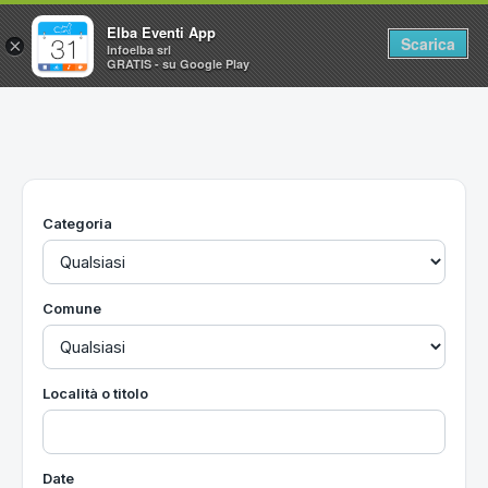
Elba Eventi App
Scarica
×
Infoelba srl
GRATIS - su Google Play
Home
Ricerca avanzata
Segnalaci un evento
Categoria
Utilità
Vacanze all'Isola d'Elba
Comune
Località o titolo
Date