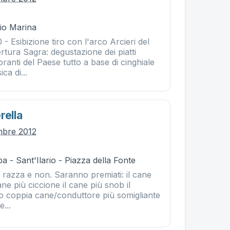
Rio Marina
 Esibizione tiro con l'arco Arcieri del
tura Sagra: degustazione dei piatti
oranti del Paese tutto a base di cinghiale
ca di...
rella
mbre 2012
a - Sant'Ilario - Piazza della Fonte
di razza e non. Saranno premiati: il cane
ane più ciccione il cane più snob il
fo coppia cane/conduttore più somigliante
...