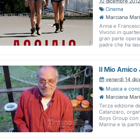
10 dicembre 201
Cinema
Marciana Mari
Anna e Francesca
Vivono in quartier
gran parte operai
padre che ha lasci
Il Mio Amico 
venerdì 14 di
Musica e conc
Marciana Mari
Terza edizione de
Catanzaro, organ
Boys Group con i
Marina e la partne