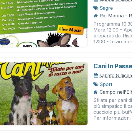
Sagre
Rio Marina - 
Programma 10:30 -
Mare 12:00 - Aper
preparati dai Rist
12:00 - Inizio musi
Cani In Passe
sabato 8 dice
Sport
Campo nell'Elb
Sfilata per cani 
più simpatico il c
cucciolo più buf
Per informazioni e