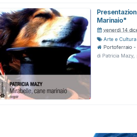
Presentazion
Marinaio"
venerdì 14 di
Arte e Cultura
Portoferraio -
di Patricia Mazy, 