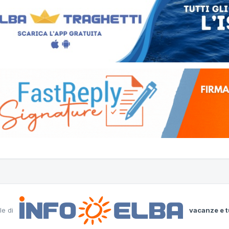
le di
vacanze e t