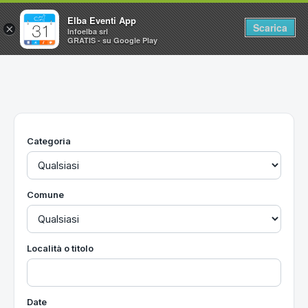
Elba Eventi App
Scarica
×
Infoelba srl
GRATIS - su Google Play
Home
Ricerca avanzata
Segnalaci un evento
Categoria
Utilità
Vacanze all'Isola d'Elba
Comune
Località o titolo
Date