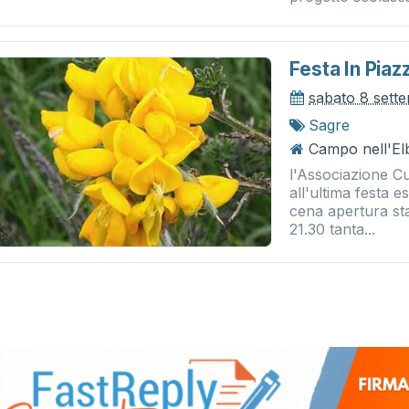
Festa In Pia
sabato 8 sett
Sagre
Campo nell'El
l'Associazione Cul
all'ultima festa 
cena apertura st
21.30 tanta...