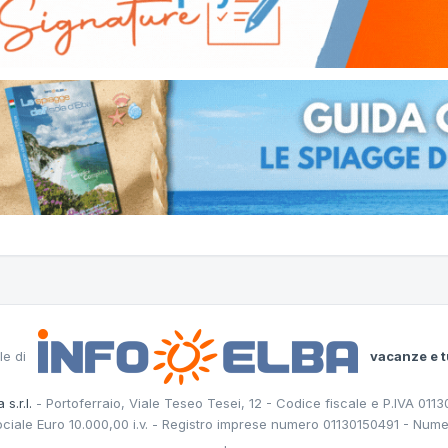
le di
vacanze e t
 s.r.l.
- Portoferraio, Viale Teseo Tesei, 12 - Codice fiscale e P.IVA 011
ociale Euro 10.000,00 i.v. - Registro imprese numero 01130150491 - Nume