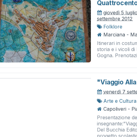
Quattrocent
giovedì 5 lugli
settembre 2012
Folklore
Marciana - Ma
Itinerari in costum
storia e i vicoli 
Gogna. Prenotazi
"viaggio Alla
venerdì 7 set
Arte e Cultura
Capoliveri - P
Presentazione del
insegnante:"Viagg
Del Bucchia Edito
progetto scolastic