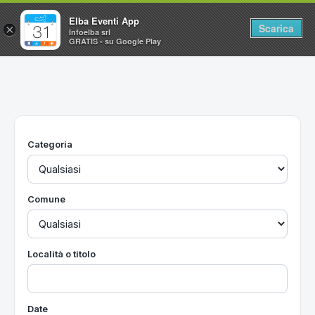
Elba Eventi App
Scarica
×
Infoelba srl
GRATIS - su Google Play
Home
Ricerca avanzata
Segnalaci un evento
Categoria
Utilità
Vacanze all'Isola d'Elba
Comune
Località o titolo
Date