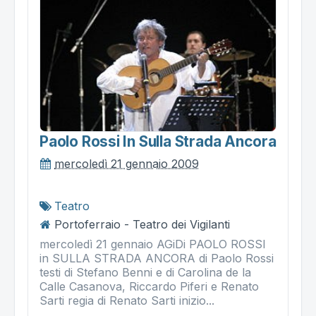
Paolo Rossi In Sulla Strada Ancora
mercoledì 21 gennaio 2009
Teatro
Portoferraio - Teatro dei Vigilanti
mercoledì 21 gennaio AGiDi PAOLO ROSSI
in SULLA STRADA ANCORA di Paolo Rossi
testi di Stefano Benni e di Carolina de la
Calle Casanova, Riccardo Piferi e Renato
Sarti regia di Renato Sarti inizio...