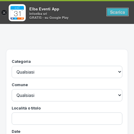
Elba Eventi App
Scarica
×
Infoelba srl
GRATIS - su Google Play
Home
Ricerca avanzata
Segnalaci un evento
Categoria
Utilità
Vacanze all'Isola d'Elba
Comune
Località o titolo
Date