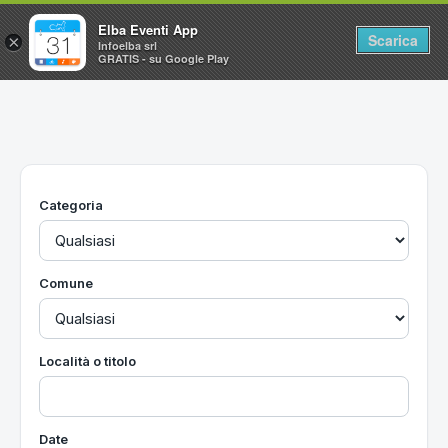
Elba Eventi App
Scarica
×
Infoelba srl
GRATIS - su Google Play
Home
Ricerca avanzata
Segnalaci un evento
Categoria
Utilità
Vacanze all'Isola d'Elba
Comune
Località o titolo
Date