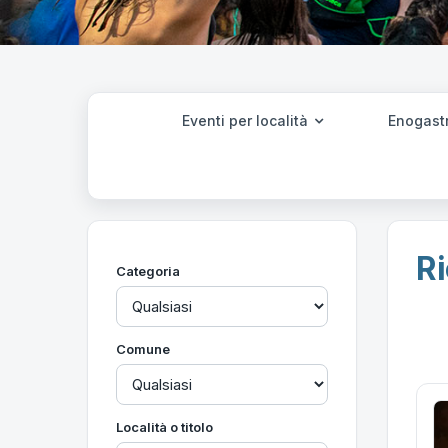
Eventi per località
Enogast
Ri
Categoria
Comune
Località o titolo