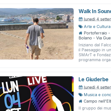
Walk In Soun
lunedì 4 sett
Arte e Cultura
Portoferraio -
Bolano - Via Gue
Iniziano dal Falc
il Paesaggio in 
SMArT e Fondazio
programma organi
Le Giuderbe
lunedì 4 sett
Musica e conc
Campo nell'Elb
Il gruppo dei mus