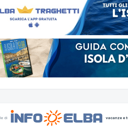
le di
vacanze e t