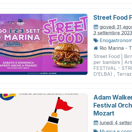
Street Food F
giovedì 31 ago
3 settembre 202
Enogastronom
Rio Marina - T
Street Food | Birr
per bambini | Art
FESTIVAL - STR
D’ELBA) , Terrazz
Adam Walker 
Festival Orc
Mozart
lunedì 4 sett
Musica e conc