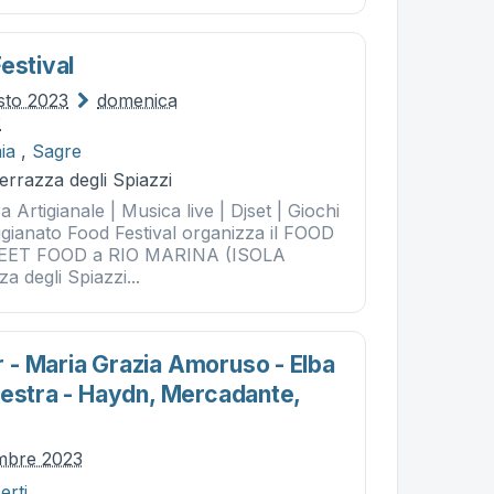
estival
sto 2023
domenica
3
ia
,
Sagre
errazza degli Spiazzi
a Artigianale | Musica live | Djset | Giochi
igianato Food Festival organizza il FOOD
EET FOOD a RIO MARINA (ISOLA
a degli Spiazzi...
- Maria Grazia Amoruso - Elba
hestra - Haydn, Mercadante,
embre 2023
erti