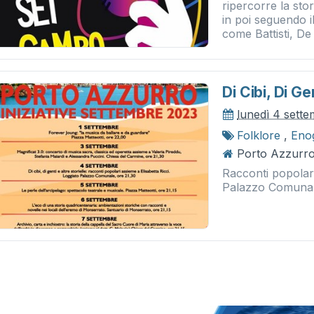
ripercorre la stor
in poi seguendo i
come Battisti, De
Di Cibi, Di Ge
lunedì 4 sett
Folklore
,
Eno
Porto Azzurro
Racconti popolari
Palazzo Comunal