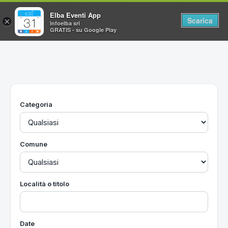
Elba Eventi App
Scarica
×
Infoelba srl
GRATIS - su Google Play
Home
Ricerca avanzata
Segnalaci un evento
Categoria
Utilità
Vacanze all'Isola d'Elba
Comune
Località o titolo
Date