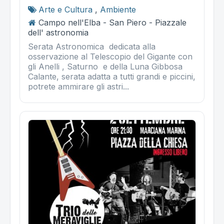
Arte e Cultura
,
Ambiente
Campo nell'Elba - San Piero - Piazzale
dell' astronomia
Serata Astronomica dedicata alla
osservazione al Telescopio del Gigante con
gli Anelli , Saturno e della Luna Gibbosa
Calante, serata adatta a tutti grandi e piccini,
potrete ammirare gli astri...