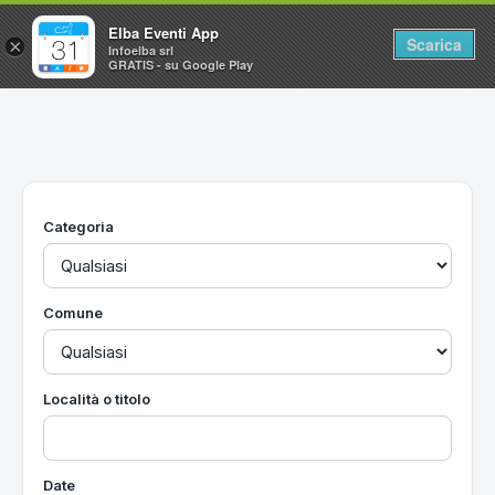
Elba Eventi App
Scarica
×
Infoelba srl
GRATIS - su Google Play
Home
Ricerca avanzata
Segnalaci un evento
Categoria
Utilità
Vacanze all'Isola d'Elba
Comune
Località o titolo
Date