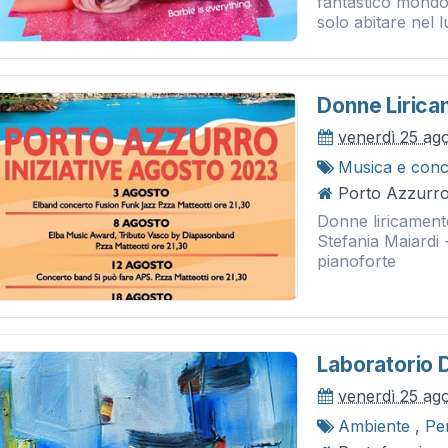
fantastico mondo 
solo abitare nel l
Donne Lirica
venerdì 25 ag
Musica e conc
Porto Azzurro
Donne liricament
Stefania Maiardi
pianoforte
Laboratorio 
venerdì 25 ag
Ambiente
,
Pe