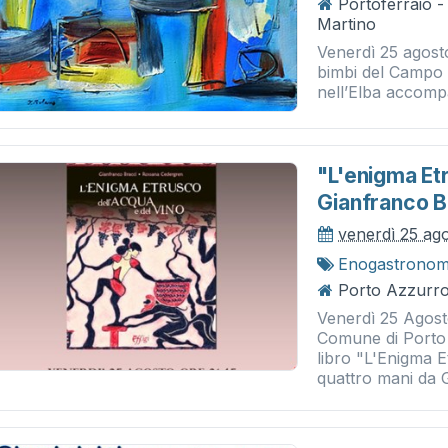
Portoferraio 
Martino
Venerdì 25 agosto
bimbi del Campo
nell’Elba accompa
"l'enigma Etr
Gianfranco B
venerdì 25 ag
Enogastronom
Porto Azzurro
Venerdì 25 Agosto
Comune di Porto 
libro "L'Enigma E
quattro mani da G