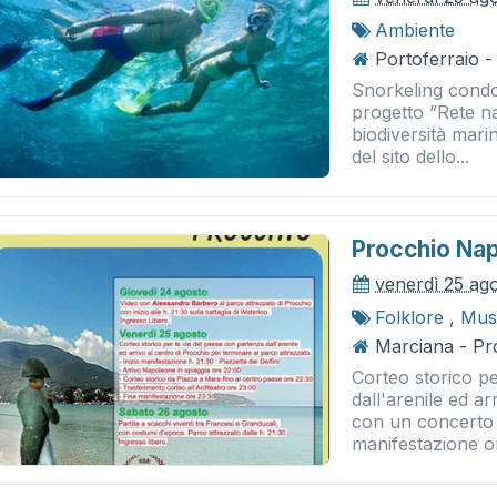
Ambiente
Portoferraio -
Snorkeling condo
progetto ”Rete n
biodiversità marin
del sito dello...
Procchio Nap
venerdì 25 ag
Folklore
,
Musi
Marciana - Pr
Corteo storico pe
dall'arenile ed a
con un concerto a
manifestazione or