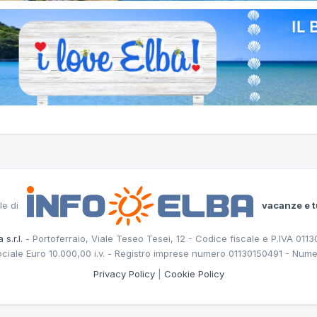
le di
vacanze e t
 s.r.l.
- Portoferraio, Viale Teseo Tesei, 12 - Codice fiscale e P.IVA 011
ociale Euro 10.000,00 i.v. - Registro imprese numero 01130150491 - Nume
Privacy Policy
|
Cookie Policy