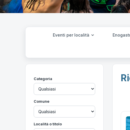
Eventi per località
Enogast
Ri
Categoria
Comune
Località o titolo