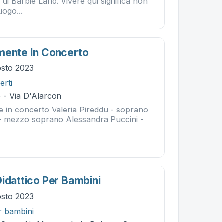
di Barbie Land. Vivere qui significa non
uogo...
mente In Concerto
osto 2023
erti
 - Via D'Alarcon
e in concerto Valeria Pireddu - soprano
 - mezzo soprano Alessandra Puccini -
Didattico Per Bambini
osto 2023
r bambini