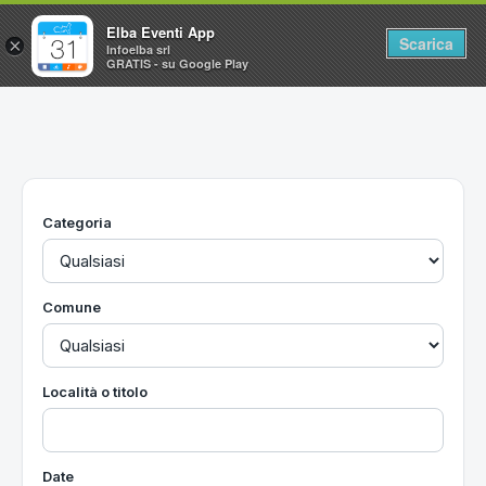
Elba Eventi App
Scarica
×
Infoelba srl
GRATIS - su Google Play
Home
Ricerca avanzata
Segnalaci un evento
Categoria
Utilità
Vacanze all'Isola d'Elba
Comune
Località o titolo
Date