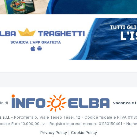
le di
vacanze e t
 s.r.l.
- Portoferraio, Viale Teseo Tesei, 12 - Codice fiscale e P.IVA 011
ociale Euro 10.000,00 i.v. - Registro imprese numero 01130150491 - Nume
Privacy Policy
|
Cookie Policy