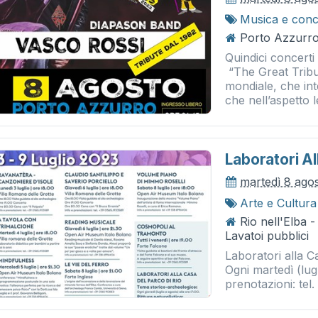
Musica e conc
Porto Azzurro 
Quindici concerti
“The Great Tribut
mondiale, che in
che nell’aspetto le
Laboratori Al
martedì 8 ago
Arte e Cultura
Rio nell'Elba -
Lavatoi pubblici
Laboratori alla Ca
Ogni martedì (lugl
prenotazioni: te