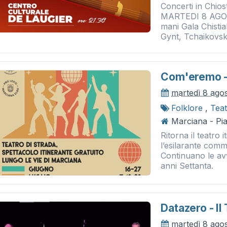
Concerti in Chios
MARTEDI 8 AGOS
mani Gala Chisti
Gynt, Tchaikovsky
Com'eremo -
martedì 8 ago
Folklore
,
Tea
Marciana - Pi
Ritorna il teatro 
l’esilarante com
Continuano le avv
anni Settanta.
Datazero - Il
martedì 8 ago