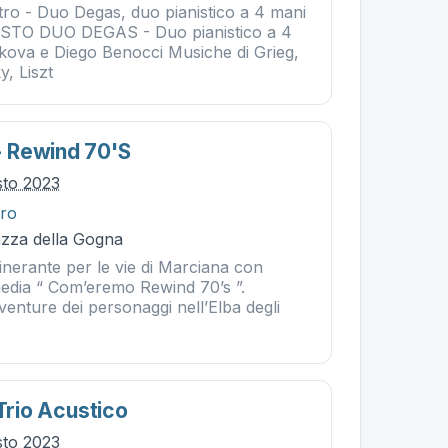
tro - Duo Degas, duo pianistico a 4 mani
TO DUO DEGAS - Duo pianistico a 4
akova e Diego Benocci Musiche di Grieg,
, Liszt
 Rewind 70's
sto 2023
tro
azza della Gogna
itinerante per le vie di Marciana con
media “ Com’eremo Rewind 70’s ”.
enture dei personaggi nell’Elba degli
 Trio Acustico
sto 2023