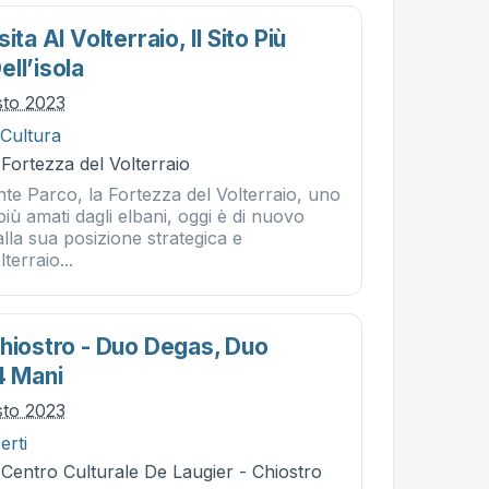
ita Al Volterraio, Il Sito Più
ll’isola
sto 2023
 Cultura
 Fortezza del Volterraio
nte Parco, la Fortezza del Volterraio, uno
 più amati dagli elbani, oggi è di nuovo
 alla sua posizione strategica e
terraio...
Chiostro - Duo Degas, Duo
4 Mani
sto 2023
erti
 Centro Culturale De Laugier - Chiostro