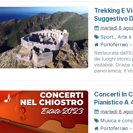
Trekking E Vis
Suggestivo De
martedì 8 ago
Sport
,
Arte e
Portoferraio -
Restaurata dall’E
dei luoghi storici
visitabile. Grazie
panoramica, il Vol
Concerti In 
Pianistico A 
martedì 8 ago
Musica e conc
Portoferraio -