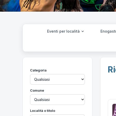
Eventi per località
Enogast
Ri
Categoria
Comune
Località o titolo