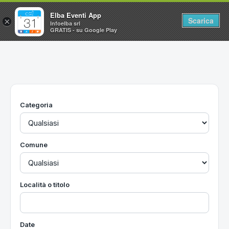
Elba Eventi App
Scarica
×
Infoelba srl
GRATIS - su Google Play
Home
Ricerca avanzata
Segnalaci un evento
Categoria
Utilità
Vacanze all'Isola d'Elba
Comune
Località o titolo
Date