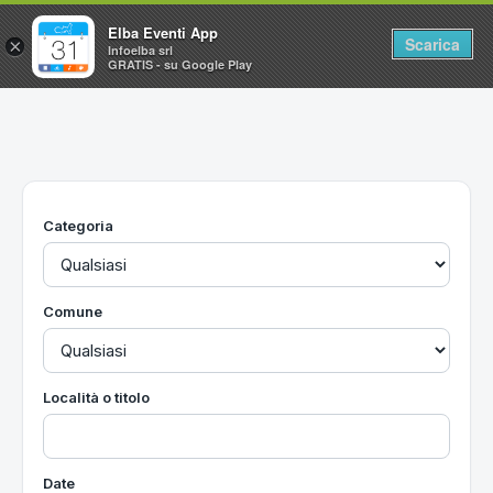
Elba Eventi App
Scarica
×
Infoelba srl
GRATIS - su Google Play
Home
Ricerca avanzata
Segnalaci un evento
Categoria
Utilità
Vacanze all'Isola d'Elba
Comune
Località o titolo
Date