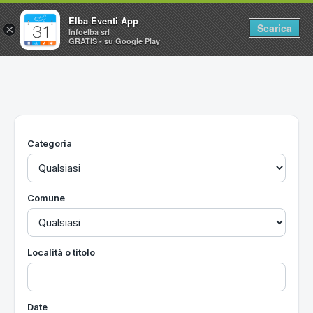
Elba Eventi App
Scarica
×
Infoelba srl
GRATIS - su Google Play
Home
Ricerca avanzata
Segnalaci un evento
Categoria
Utilità
Vacanze all'Isola d'Elba
Comune
Località o titolo
Date