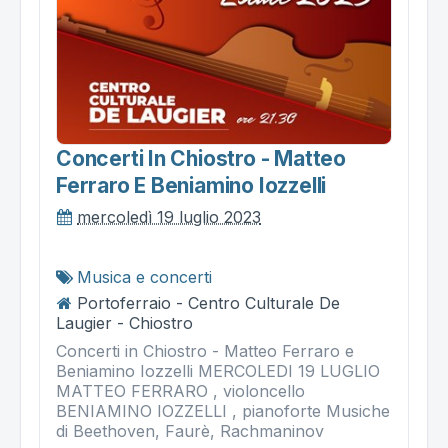
Concerti In Chiostro - Matteo
Ferraro E Beniamino Iozzelli
mercoledì 19 luglio 2023
Musica e concerti
Portoferraio - Centro Culturale De
Laugier - Chiostro
Concerti in Chiostro - Matteo Ferraro e
Beniamino Iozzelli MERCOLEDI 19 LUGLIO
MATTEO FERRARO , violoncello
BENIAMINO IOZZELLI , pianoforte Musiche
di Beethoven, Faurè, Rachmaninov