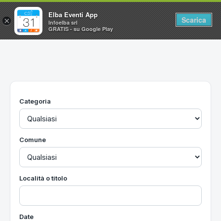
Elba Eventi App
Scarica
×
Infoelba srl
GRATIS - su Google Play
Home
Ricerca avanzata
Segnalaci un evento
Categoria
Utilità
Vacanze all'Isola d'Elba
Comune
Località o titolo
Date