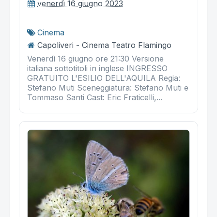
venerdì 16 giugno 2023
Cinema
Capoliveri - Cinema Teatro Flamingo
Venerdì 16 giugno ore 21:30 Versione
italiana sottotitoli in inglese INGRESSO
GRATUITO L'ESILIO DELL'AQUILA Regia:
Stefano Muti Sceneggiatura: Stefano Muti e
Tommaso Santi Cast: Eric Fraticelli,...