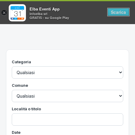
Elba Eventi App
Scarica
×
Infoelba srl
GRATIS - su Google Play
Home
Ricerca avanzata
Segnalaci un evento
Categoria
Utilità
Vacanze all'Isola d'Elba
Comune
Località o titolo
Date