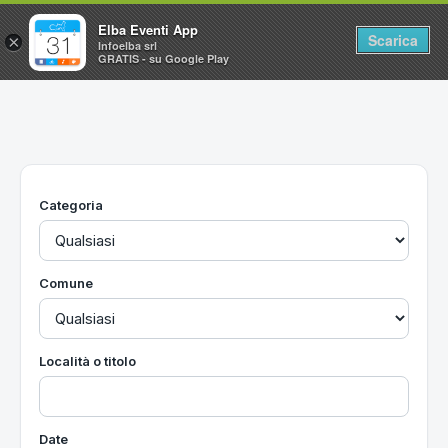
Elba Eventi App
Scarica
×
Infoelba srl
GRATIS - su Google Play
Home
Ricerca avanzata
Segnalaci un evento
Categoria
Utilità
Vacanze all'Isola d'Elba
Comune
Località o titolo
Date