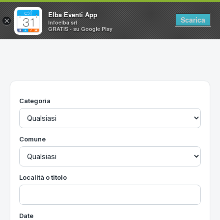
Elba Eventi App
Scarica
×
Infoelba srl
GRATIS - su Google Play
Home
Ricerca avanzata
Segnalaci un evento
Categoria
Utilità
Vacanze all'Isola d'Elba
Comune
Località o titolo
Date