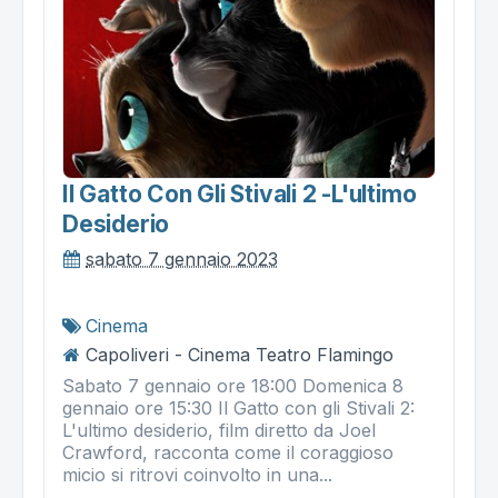
Il Gatto Con Gli Stivali 2 -l'ultimo
Desiderio
sabato 7 gennaio 2023
Cinema
Capoliveri - Cinema Teatro Flamingo
Sabato 7 gennaio ore 18:00 Domenica 8
gennaio ore 15:30 Il Gatto con gli Stivali 2:
L'ultimo desiderio, film diretto da Joel
Crawford, racconta come il coraggioso
micio si ritrovi coinvolto in una...