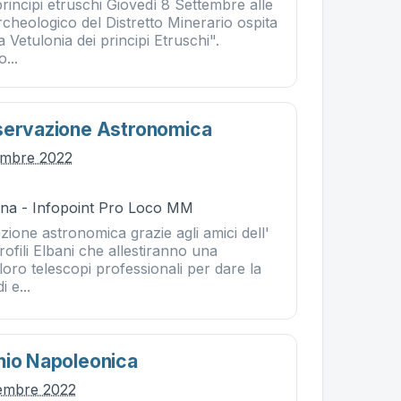
principi etruschi Giovedì 8 Settembre alle
cheologico del Distretto Minerario ospita
 Vetulonia dei principi Etruschi".
...
servazione Astronomica
tembre 2022
na - Infopoint Pro Loco MM
zione astronomica grazie agli amici dell'
ofili Elbani che allestiranno una
loro telescopi professionali per dare la
i e...
hio Napoleonica
tembre 2022