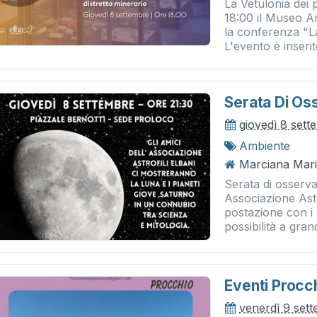
La Vetulonia dei 
18:00 il Museo Ar
la conferenza "La
L'evento è inserito
Serata Di Os
giovedì 8 set
Ambiente
Marciana Mari
Serata di osserva
Associazione Astr
postazione con i 
possibilità a grand
Eventi Procc
venerdì 9 set