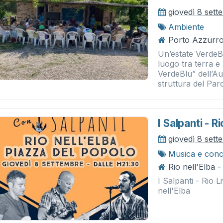
giovedì 8 set
Ambiente
Porto Azzurro
Un’estate VerdeB
luogo tra terra e
VerdeBlu” dell’Au
struttura del Parc
I Salpanti - R
giovedì 8 set
Musica e conc
Rio nell'Elba 
I Salpanti - Rio 
nell'Elba