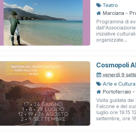
Teatro
Marciana - Pro
Programma di even
dall'Associazion
iniziative cultura
organizzate...
Cosmopoli A
venerdì 9 set
Arte e Cultura
Portoferraio -
Visita guidata dei
Falcone e del suo
luglio ore 19.15 1
settembre, ore 18