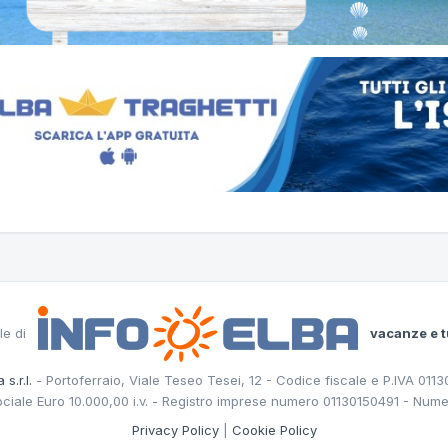
le di
vacanze e t
 s.r.l.
- Portoferraio, Viale Teseo Tesei, 12 - Codice fiscale e P.IVA 011
ociale Euro 10.000,00 i.v. - Registro imprese numero 01130150491 - Nume
Privacy Policy
|
Cookie Policy