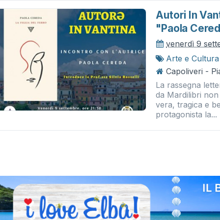
Autori In Van
"paola Cereda
venerdì 9 set
Arte e Cultura
Capoliveri - P
La rassegna lette
da Mardilibri no
vera, tragica e b
protagonista la...