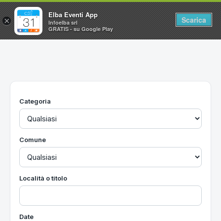
Elba Eventi App
Scarica
×
Infoelba srl
GRATIS - su Google Play
Home
Ricerca avanzata
Segnalaci un evento
Categoria
Utilità
Vacanze all'Isola d'Elba
Comune
Località o titolo
Date