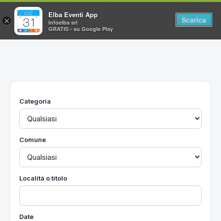
Elba Eventi App
Scarica
×
Infoelba srl
GRATIS - su Google Play
Home
Ricerca avanzata
Segnalaci un evento
Categoria
Utilità
Vacanze all'Isola d'Elba
Comune
Località o titolo
Date