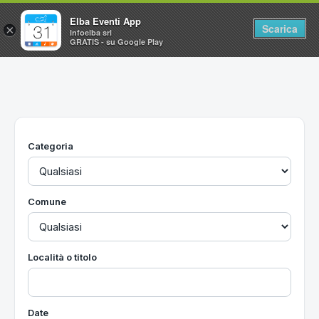
Elba Eventi App
Scarica
×
Infoelba srl
GRATIS - su Google Play
Home
Ricerca avanzata
Segnalaci un evento
Categoria
Utilità
Vacanze all'Isola d'Elba
Comune
Località o titolo
Date