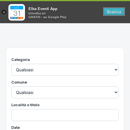
Elba Eventi App
Scarica
×
Infoelba srl
GRATIS - su Google Play
Home
Ricerca avanzata
Segnalaci un evento
Categoria
Utilità
Vacanze all'Isola d'Elba
Comune
Località o titolo
Date