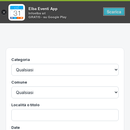
Elba Eventi App
Scarica
×
Infoelba srl
GRATIS - su Google Play
Home
Ricerca avanzata
Segnalaci un evento
Categoria
Utilità
Vacanze all'Isola d'Elba
Comune
Località o titolo
Date