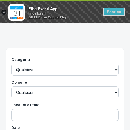
Elba Eventi App
Scarica
×
Infoelba srl
GRATIS - su Google Play
Home
Ricerca avanzata
Segnalaci un evento
Categoria
Utilità
Vacanze all'Isola d'Elba
Comune
Località o titolo
Date