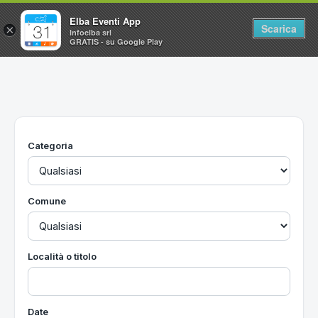
Elba Eventi App
Scarica
×
Infoelba srl
GRATIS - su Google Play
Home
Ricerca avanzata
Segnalaci un evento
Categoria
Utilità
Vacanze all'Isola d'Elba
Comune
Località o titolo
Date