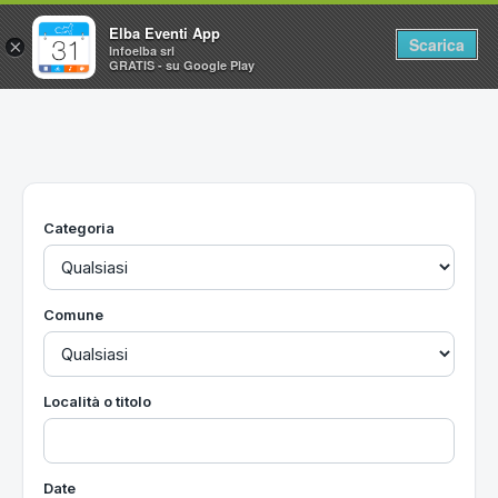
Elba Eventi App
Scarica
×
Infoelba srl
GRATIS - su Google Play
Home
Ricerca avanzata
Segnalaci un evento
Categoria
Utilità
Vacanze all'Isola d'Elba
Comune
Località o titolo
Date