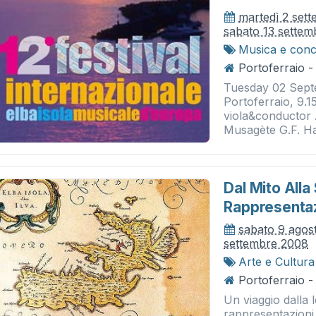
martedì 2 set
sabato 13 sette
Musica e conc
Portoferraio -
Tuesday 02 Sept
Portoferraio, 9.
viola&conductor A
Musagète G.F. Ha
Dal Mito Alla
Rappresentazi
sabato 9 agos
settembre 2008
Arte e Cultura
Portoferraio -
Un viaggio dalla 
rappresentazioni d