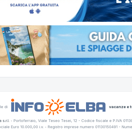
le di
vacanze e t
 s.r.l.
- Portoferraio, Viale Teseo Tesei, 12 - Codice fiscale e P.IVA 011
ociale Euro 10.000,00 i.v. - Registro imprese numero 01130150491 - Nume