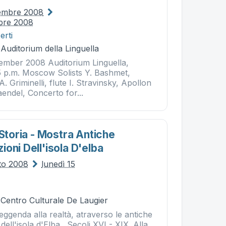
tembre 2008
mbre 2008
erti
 Auditorium della Linguella
ember 2008 Auditorium Linguella,
15 p.m. Moscow Solists Y. Bashmet,
. Griminelli, flute I. Stravinsky, Apollon
endel, Concerto for...
 Storia - Mostra Antiche
oni Dell'isola D'elba
to 2008
lunedì 15
 Centro Culturale De Laugier
leggenda alla realtà, atraverso le antiche
ell'isola d'Elba . Secoli XVI - XIX. Alla