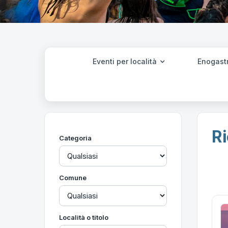
Eventi per località
Enogast
Ri
Categoria
Comune
Località o titolo