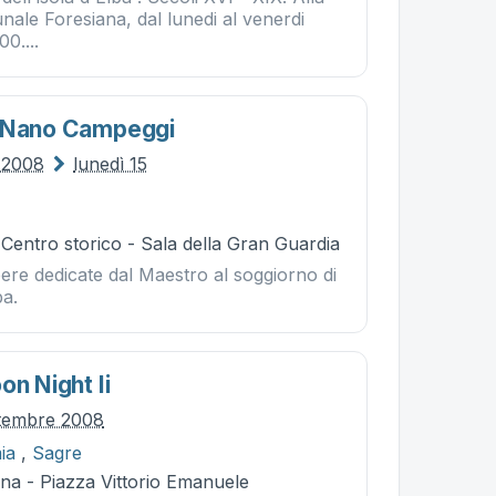
ale Foresiana, dal lunedi al venerdi
00....
i Nano Campeggi
o 2008
lunedì 15
 Centro storico - Sala della Gran Guardia
ere dedicate dal Maestro al soggiorno di
ba.
on Night Ii
ttembre 2008
ia
,
Sagre
na - Piazza Vittorio Emanuele