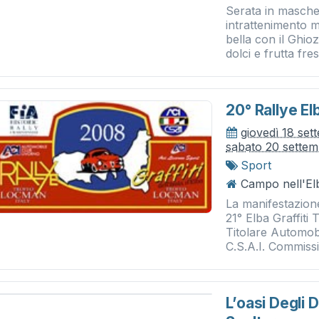
Serata in masche
intrattenimento 
bella con il Ghioz
dolci e frutta fres
20° Rallye El
giovedì 18 se
sabato 20 sette
Sport
Campo nell'El
La manifestazione
21° Elba Graffiti
Titolare Automobi
C.S.A.I. Commissi
L’oasi Degli 