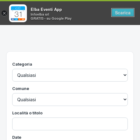
Elba Eventi App
Scarica
×
Infoelba srl
GRATIS - su Google Play
Home
Ricerca avanzata
Segnalaci un evento
Categoria
Utilità
Vacanze all'Isola d'Elba
Comune
Località o titolo
Date