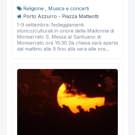
Religione
,
Musica e concerti
Porto Azzurro - Piazza Matteotti
1-9 settembre: festeggiamenti
storico/culturali in onore della Madonna di
Monserrato S. Messa al Santuario di
Monserrato ore 16:30 (la chiesa sarà aperta
dal mattino alle 9 fino alla sera alle ore...