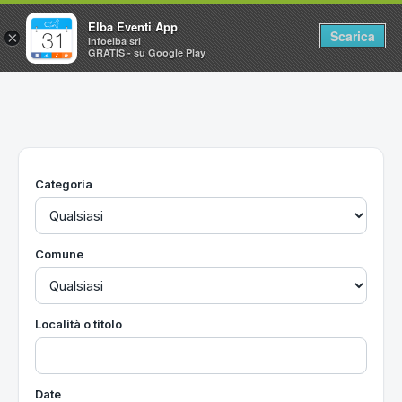
Elba Eventi App
Scarica
×
Infoelba srl
GRATIS - su Google Play
Home
Ricerca avanzata
Segnalaci un evento
Categoria
Utilità
Vacanze all'Isola d'Elba
Comune
Località o titolo
Date