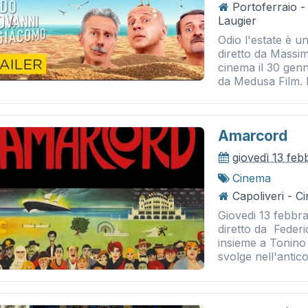
Portoferraio 
Laugier
Odio l'estate è u
diretto da Massim
cinema il 30 genn
da Medusa Film. Re
Amarcord
giovedì 13 feb
Cinema
Capoliveri - 
Giovedi 13 febbr
diretto da Federi
insieme a Tonino 
svolge nell'antico.