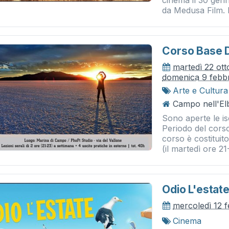
cinema il 30 genn
da Medusa Film. Re
Corso Base D
martedì 22 ot
domenica 9 febb
Arte e Cultura
Campo nell'El
Sono aperte le is
Periodo del corso
corso è costituito
(il martedì ore 21-
Odio L'estat
mercoledì 12 
Cinema