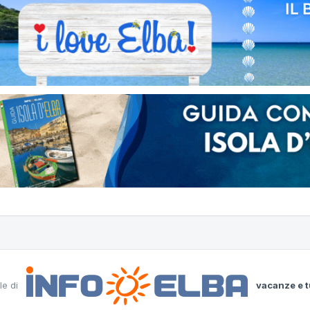
le di
vacanze e t