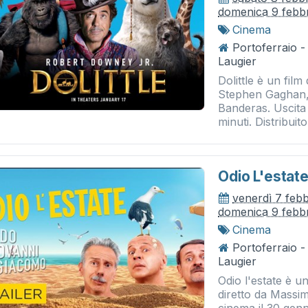
domenica 9 febb
Cinema
Portoferraio 
Laugier
Dolittle è un fil
Stephen Gaghan,
Banderas. Uscita
minuti. Distribuito
Odio L'estat
venerdì 7 feb
domenica 9 febb
Cinema
Portoferraio 
Laugier
Odio l'estate è u
diretto da Massim