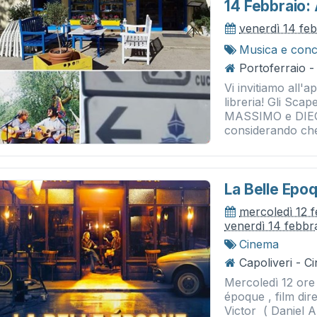
14 Febbraio: 
venerdì 14 fe
Musica e conc
Portoferraio - 
Vi invitiamo all'a
libreria! Gli Sca
MASSIMO e DIEGO
considerando che
La Belle Epo
mercoledì 12 
venerdì 14 febbr
Cinema
Capoliveri - 
Mercoledì 12 ore
époque , film dir
Victor ( Daniel A