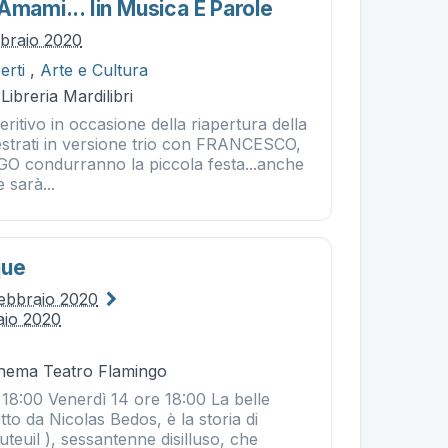
Amami... Iin Musica E Parole
bbraio 2020
erti
,
Arte e Cultura
Libreria Mardilibri
peritivo in occasione della riapertura della
pestrati in versione trio con FRANCESCO,
 condurranno la piccola festa...anche
 sarà...
que
febbraio 2020
aio 2020
Cinema Teatro Flamingo
 18:00 Venerdì 14 ore 18:00 La belle
etto da Nicolas Bedos, è la storia di
uteuil ), sessantenne disilluso, che