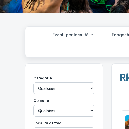
Eventi per località
Enogast
Ri
Categoria
Comune
Località o titolo