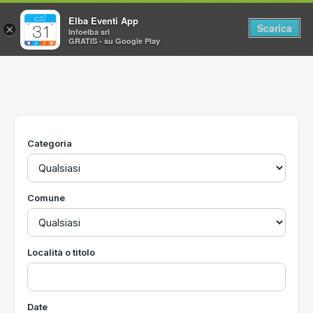
Elba Eventi App
Scarica
×
Infoelba srl
GRATIS - su Google Play
Home
Ricerca avanzata
Segnalaci un evento
Categoria
Utilità
Vacanze all'Isola d'Elba
Comune
Località o titolo
Date