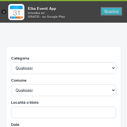
Elba Eventi App
Scarica
×
Infoelba srl
GRATIS - su Google Play
Home
Ricerca avanzata
Segnalaci un evento
Categoria
Utilità
Vacanze all'Isola d'Elba
Comune
Località o titolo
Date