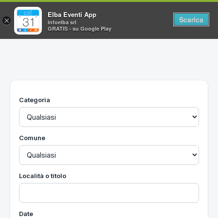
Elba Eventi App
Scarica
×
Infoelba srl
GRATIS - su Google Play
Home
Ricerca avanzata
Segnalaci un evento
Categoria
Utilità
Vacanze all'Isola d'Elba
Comune
Località o titolo
Date