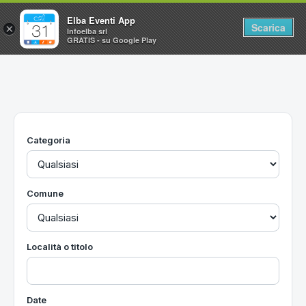
Elba Eventi App
Scarica
×
Infoelba srl
GRATIS - su Google Play
Home
Ricerca avanzata
Segnalaci un evento
Categoria
Utilità
Vacanze all'Isola d'Elba
Comune
Località o titolo
Date