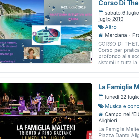
Corso Di The
sabato 6 lugli
luglio 2019
Altro
Marciana - Pr
CORSO DI THET
Corso per pratic
profondo alla sc
sistemi in tutta l
La Famiglia M
lunedì 22 lugl
Musica e conc
Campo nell'El
Alighieri
La Famiglia Malt
Piazza Dante Alig