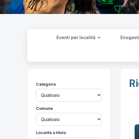
Eventi per località
Enogast
Ri
Categoria
Comune
Località o titolo