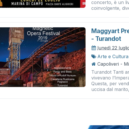
concerto, è un li
coinvolgente, div
Maggyart Pre
- Turandot
lunedì 22 lugl
Arte e Cultura
Capoliveri - M
Turandot Tanti an
vivevano l’Impera
Questa, per vend
uccisa dal marito