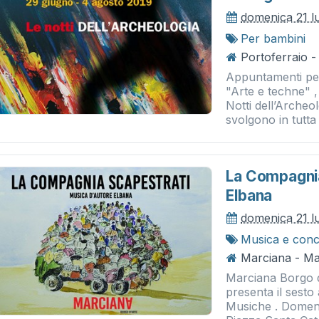
domenica 21 l
Per bambini
Portoferraio -
Appuntamenti per
"Arte e techne" 
Notti dell’Archeo
svolgono in tutta 
La Compagnia
Elbana
domenica 21 l
Musica e conc
Marciana - Ma
Marciana Borgo d
presenta il sest
Musiche . Domenic