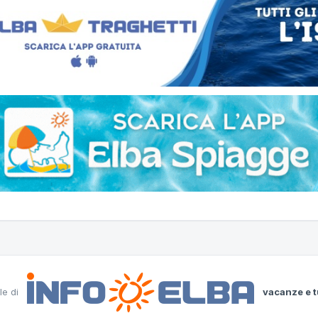
le di
vacanze e t