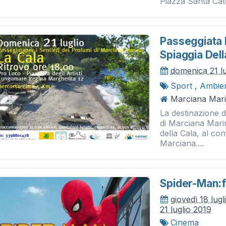
Piazza Santa Cate
Passeggiata D
Spiaggia Dell
domenica 21 l
Sport
,
Ambie
Marciana Mari
La destinazione d
di Marciana Marin
della Cala, al co
Marciana....
Spider-Man:
giovedì 18 lug
21 luglio 2019
Cinema