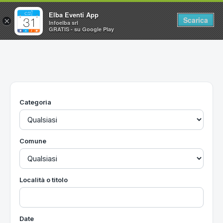
Elba Eventi App
Scarica
×
Infoelba srl
GRATIS - su Google Play
Home
Ricerca avanzata
Segnalaci un evento
Categoria
Utilità
Vacanze all'Isola d'Elba
Comune
Località o titolo
Date