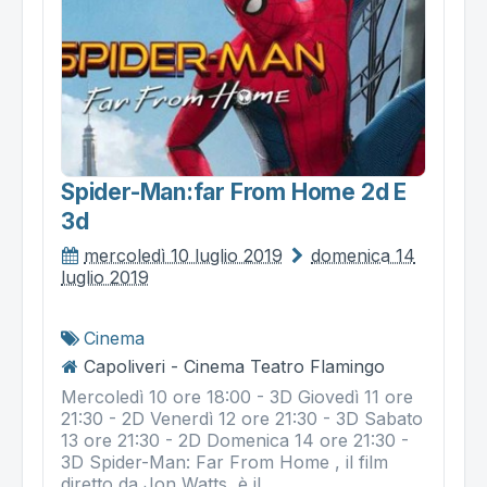
Spider-Man:far From Home 2d E
3d
mercoledì 10 luglio 2019
domenica 14
luglio 2019
Cinema
Capoliveri - Cinema Teatro Flamingo
Mercoledì 10 ore 18:00 - 3D Giovedì 11 ore
21:30 - 2D Venerdì 12 ore 21:30 - 3D Sabato
13 ore 21:30 - 2D Domenica 14 ore 21:30 -
3D Spider-Man: Far From Home , il film
diretto da Jon Watts, è il...