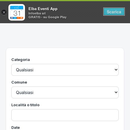
Elba Eventi App
Scarica
×
Infoelba srl
GRATIS - su Google Play
Home
Ricerca avanzata
Segnalaci un evento
Categoria
Utilità
Vacanze all'Isola d'Elba
Comune
Località o titolo
Date