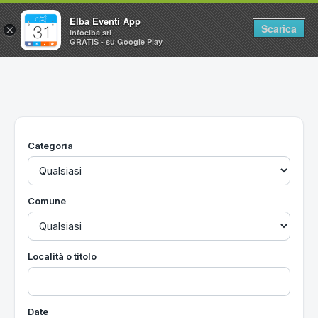
Elba Eventi App
Scarica
×
Infoelba srl
GRATIS - su Google Play
Home
Ricerca avanzata
Segnalaci un evento
Categoria
Utilità
Vacanze all'Isola d'Elba
Comune
Località o titolo
Date