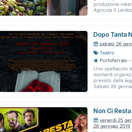
produzione olearia
Agricola Il Lentisc
Dopo Tanta Ne
sabato 26 gen
Teatro
Portoferraio -
Uno spettacolo t
momenti organizza
previsto dalla leg
Sabato 26 gennaio
Non Ci Resta 
venerdì 25 ge
26 gennaio 2019