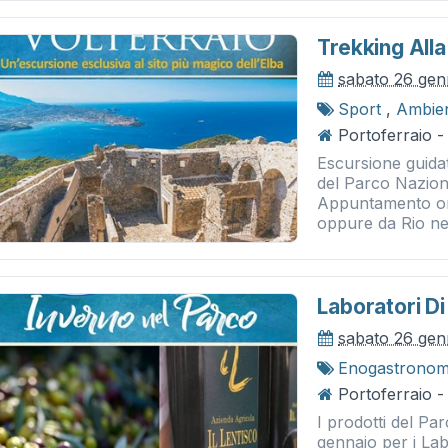
Trekking Alla
sabato 26 gen
Sport
,
Ambie
Portoferraio -
Escursione guidat
del Parco Nazion
Appuntamento ore
oppure da Rio nel
Laboratori Di 
sabato 26 gen
Enogastronom
Portoferraio -
I prodotti del P
gennaio per i Lab