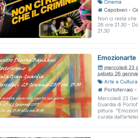
Cinema
Capoliveri - 
Non ci resta che 
26 ore 21.30 - D
21.30
Emozionarte
mercoledì 23 
sabato 26 genna
Arte e Cultura
Portoferraio -
Mercoledì 23 Gen
Guardia di Portof
pittura “Emozion
curata dall’artete