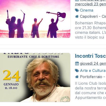
mercoledì 23 ge
Cinema
Capoliveri - 
Bohemian Rhapso
ore 21.30 Bohem
cinema italiani. L
visto il biopic su
Incontri Tosc
giovedì 24 ge
Arte e Cultura
Portoferraio - 
Il Lions Club Iso
della nostra ter
dal comune che e
Appuntamento con