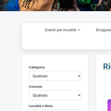
Eventi per località
Enogast
Ri
Categoria
Comune
Località o titolo