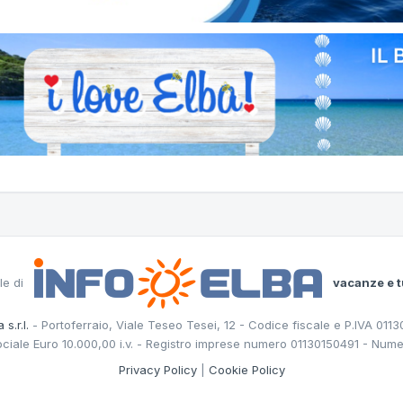
le di
vacanze e t
 s.r.l.
- Portoferraio, Viale Teseo Tesei, 12 - Codice fiscale e P.IVA 011
ociale Euro 10.000,00 i.v. - Registro imprese numero 01130150491 - Nume
Privacy Policy
|
Cookie Policy