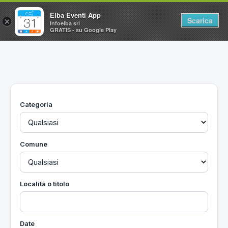
Elba Eventi App
Scarica
×
Infoelba srl
GRATIS - su Google Play
Home
Ricerca avanzata
Segnalaci un evento
Categoria
Utilità
Vacanze all'Isola d'Elba
Comune
Località o titolo
Date