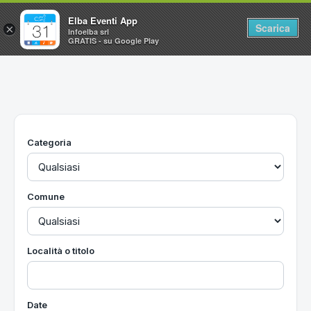
Elba Eventi App
Scarica
×
Infoelba srl
GRATIS - su Google Play
Home
Ricerca avanzata
Segnalaci un evento
Categoria
Utilità
Vacanze all'Isola d'Elba
Comune
Località o titolo
Date