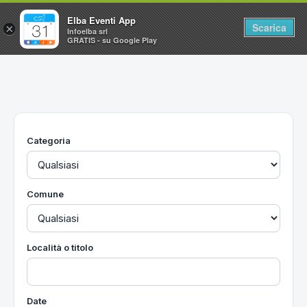
Elba Eventi App
Scarica
×
Infoelba srl
GRATIS - su Google Play
Home
Ricerca avanzata
Segnalaci un evento
Categoria
Utilità
Vacanze all'Isola d'Elba
Comune
Località o titolo
Date